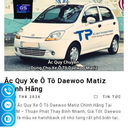
Ắc Quy Xe Ô Tô Daewoo Matiz
Chính Hãng
06 TH8 2026
TIN TỨC
Đại Lý Ắc Quy Xe Ô Tô Daewoo Matiz Chính Hãng Tại
TP.HCM – Thuận Phát Thay Bình Nhanh, Giá Tốt: Daewoo
Matiz là mẫu xe hatchback cỡ nhỏ từng rất phổ biến tại
Việt Nam nhờ thiết kế gọn gàng, tiết kiệm nhiên liệu và chi