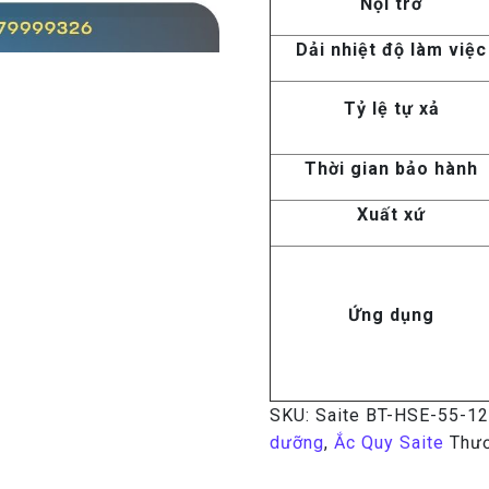
Nội trở
Dải nhiệt độ làm việc
Tỷ lệ tự xả
Thời gian bảo hành
Xuất xứ
Ứng dụng
SKU:
Saite BT-HSE-55-1
dưỡng
,
Ắc Quy Saite
Thươ