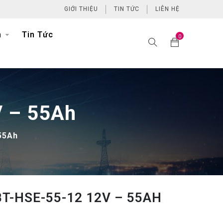
GIỚI THIỆU
TIN TỨC
LIÊN HỆ
h
Tin Tức
0
V – 55Ah
55Ah
BT-HSE-55-12 12V – 55AH