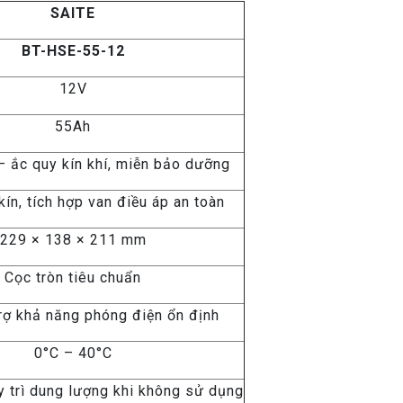
SAITE
BT-HSE-55-12
12V
55Ah
ắc quy kín khí, miễn bảo dưỡng
kín, tích hợp van điều áp an toàn
229 × 138 × 211 mm
Cọc tròn tiêu chuẩn
rợ khả năng phóng điện ổn định
0°C – 40°C
y trì dung lượng khi không sử dụng