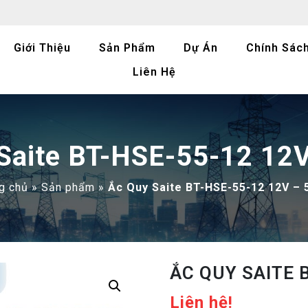
Giới Thiệu
Sản Phẩm
Dự Án
Chính Sác
Liên Hệ
Saite BT-HSE-55-12 12
g chủ
»
Sản phẩm
»
Ắc Quy Saite BT-HSE-55-12 12V – 
ẮC QUY SAITE 
Liên hệ!