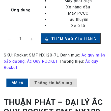
Máy phát điện
Xe nâng dầu
Ứng dụng
Máy PCCC
Tàu thuyền
Xe ô tô
Ắc Quy Rocket SMF NX120-7L 12V – 90AH số lượng
THÊM VÀO GIỎ HÀNG
SKU:
Rocket SMF NX120-7L
Danh mục:
Ắc quy miễn
bảo dưỡng
,
Ắc Quy ROCKET
Thương hiệu:
Ắc quy
Rocket
Mô tả
Thông tin bổ sung
THUẬN PHÁT – ĐẠI LÝ ẮC