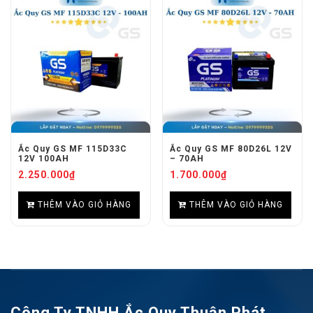
Ắc Quy GS MF 115D33C
Ắc Quy GS MF 80D26L 12V
12V 100AH
– 70AH
2.250.000
₫
1.700.000
₫
THÊM VÀO GIỎ HÀNG
THÊM VÀO GIỎ HÀNG
Công Ty TNHH Ắc Quy Thuận Phát