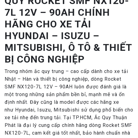
QUY ROCKET SMF NX120-
7L 12V – 90AH CHÍNH
HÃNG CHO XE TẢI
HYUNDAI – ISUZU –
MITSUBISHI, Ô TÔ & THIẾT
BỊ CÔNG NGHIỆP
Trong nhóm ắc quy trung – cao cấp dành cho xe tải
Nhật – Hàn và thiết bị công nghiệp, dòng Rocket
SMF NX120-7L 12V – 90AH luôn được đánh giá là
một trong những sản phẩm bền bỉ, mạnh mẽ và ổn
định nhất. Đây cũng là model được các hãng xe
như Hyundai, Isuzu, Mitsubishi sử dụng phổ biến cho
xe tải nhẹ đến trung tải. Tại TP.HCM, Ắc Quy Thuận
Phát là đại lý cung cấp chính hãng dòng Rocket SMF
NX120-7L, cam kết giá tốt nhất, bảo hành chuẩn nhà