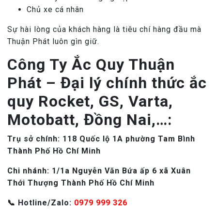
Chủ xe cá nhân
Sự hài lòng của khách hàng là tiêu chí hàng đầu mà
Thuận Phát luôn gìn giữ.
Công Ty Ắc Quy Thuận
Phát – Đại lý chính thức ắc
quy Rocket, GS, Varta,
Motobatt, Đồng Nai,…:
Tr
ụ
s
ở
chính: 118 Qu
ố
c l
ộ
1A ph
ườ
ng Tam Bình
Thành Ph
ố
H
ồ
Chí Minh
Chi nhánh: 1/1a Nguy
ễ
n V
ă
n B
ứ
a
ấ
p 6 xã Xuân
Th
ớ
i Th
ượ
ng Thành Ph
ố
H
ồ
Chí Minh
📞 Hotline/Zalo:
0979 999 326