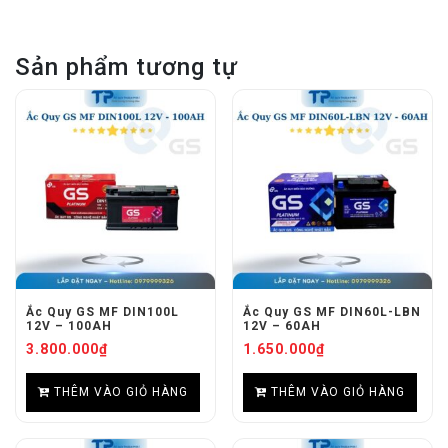
Sản phẩm tương tự
Ắc Quy GS MF DIN100L
Ắc Quy GS MF DIN60L-LBN
12V – 100AH
12V – 60AH
3.800.000
₫
1.650.000
₫
THÊM VÀO GIỎ HÀNG
THÊM VÀO GIỎ HÀNG