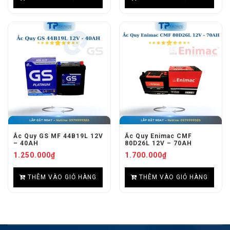
Ắc Quy GS MF 44B19L 12V
Ắc Quy Enimac CMF
– 40AH
80D26L 12V – 70AH
1.250.000
₫
1.700.000
₫
THÊM VÀO GIỎ HÀNG
THÊM VÀO GIỎ HÀNG