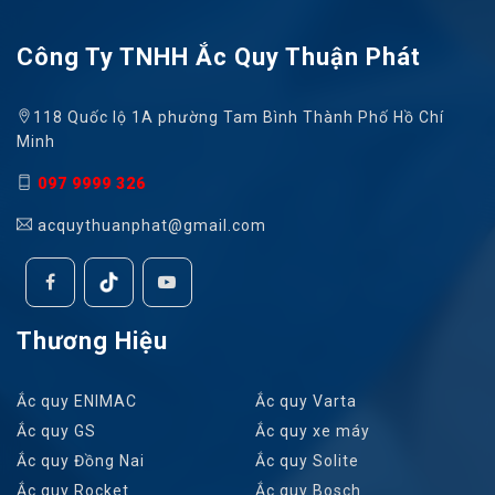
Công Ty TNHH Ắc Quy Thuận Phát
118 Quốc lộ 1A phường Tam Bình Thành Phố Hồ Chí
Minh
097 9999 326
acquythuanphat@gmail.com
Thương Hiệu
Ắc quy ENIMAC
Ắc quy Varta
Ắc quy GS
Ắc quy xe máy
Ắc quy Đồng Nai
Ắc quy Solite
Ắc quy Rocket
Ắc quy Bosch