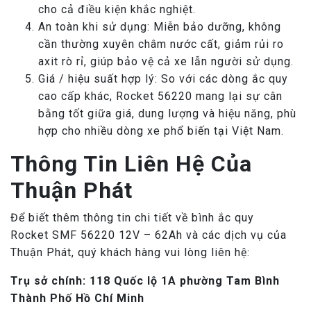
cho cả điều kiện khắc nghiệt.
An toàn khi sử dụng: Miễn bảo dưỡng, không
cần thường xuyên châm nước cất, giảm rủi ro
axit rò rỉ, giúp bảo vệ cả xe lẫn người sử dụng.
Giá / hiệu suất hợp lý: So với các dòng ắc quy
cao cấp khác, Rocket 56220 mang lại sự cân
bằng tốt giữa giá, dung lượng và hiệu năng, phù
hợp cho nhiều dòng xe phổ biến tại Việt Nam.
Thông Tin Liên Hệ Của
Thuận Phát
Để biết thêm thông tin chi tiết về bình ắc quy
Rocket SMF 56220 12V – 62Ah và các dịch vụ của
Thuận Phát, quý khách hàng vui lòng liên hệ:
Tr
ụ
s
ở
chính: 118 Qu
ố
c l
ộ
1A ph
ườ
ng Tam Bình
Thành Ph
ố
H
ồ
Chí Minh