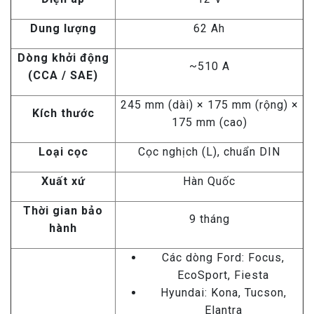
Dung lượng
62 Ah
Dòng khởi động
~510 A
(CCA / SAE)
245 mm (dài) × 175 mm (rộng) ×
Kích thước
175 mm (cao)
Loại cọc
Cọc nghịch (L), chuẩn DIN
Xuất xứ
Hàn Quốc
Thời gian bảo
9 tháng
hành
Các dòng Ford: Focus,
EcoSport, Fiesta
Hyundai: Kona, Tucson,
Elantra