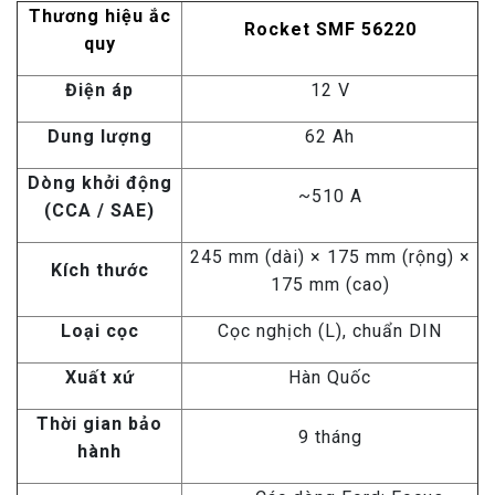
Thương hiệu ắc
Rocket SMF 56220
quy
Điện áp
12 V
Dung lượng
62 Ah
Dòng khởi động
~510 A
(CCA / SAE)
245 mm (dài) × 175 mm (rộng) ×
Kích thước
175 mm (cao)
Loại cọc
Cọc nghịch (L), chuẩn DIN
Xuất xứ
Hàn Quốc
Thời gian bảo
9 tháng
hành