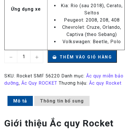
Kia: Rio (sau 2018), Cerato,
Ứng dụng xe
Seltos
Peugeot: 2008, 208, 408
Chevrolet: Cruze, Orlando,
Captiva (theo Sebang)
Volkswagen: Beetle, Polo
Ắc quy Rocket SMF 56220 12V – 62AH số lượng
THÊM VÀO GIỎ HÀNG
SKU:
Rocket SMF 56220
Danh mục:
Ắc quy miễn bảo
dưỡng
,
Ắc Quy ROCKET
Thương hiệu:
Ắc quy Rocket
Mô tả
Thông tin bổ sung
Giới thiệu Ắc quy Rocket