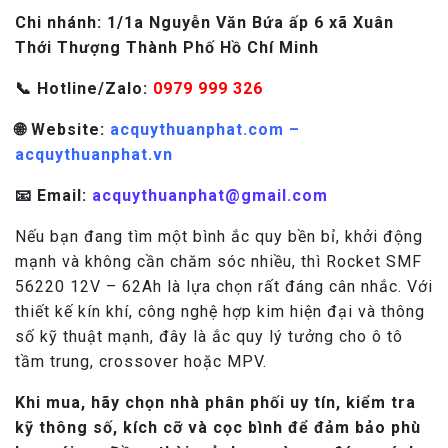
Chi nhánh: 1/1a Nguy
ễ
n V
ă
n B
ứ
a
ấ
p 6 xã Xuân
Th
ớ
i Th
ượ
ng Thành Ph
ố
H
ồ
Chí Minh
📞 Hotline/Zalo:
0979 999 326
🌐 Website:
acquythuanphat.com –
acquythuanphat.vn
📧 Email:
acquythuanphat@gmail.com
Nếu bạn đang tìm một bình ắc quy bền bỉ, khởi động
mạnh và không cần chăm sóc nhiều, thì Rocket SMF
56220 12V – 62Ah là lựa chọn rất đáng cân nhắc. Với
thiết kế kín khí, công nghệ hợp kim hiện đại và thông
số kỹ thuật mạnh, đây là ắc quy lý tưởng cho ô tô
tầm trung, crossover hoặc MPV.
Khi mua, hãy chọn nhà phân phối uy tín, kiểm tra
kỹ thông số, kích cỡ và cọc bình để đảm bảo phù