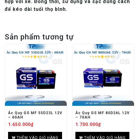
hợp với xe. Đồng thời, sử dụng và sạc đúng cách
để kéo dài tuổi thọ bình.
Sản phẩm tương tự
Ắc Quy GS MF 55D23L 12V
Ắc Quy GS MF 80D26L 12V
– 60AH
– 70AH
1.650.000
₫
1.700.000
₫
THÊM VÀO GIỎ HÀNG
THÊM VÀO GIỎ HÀNG