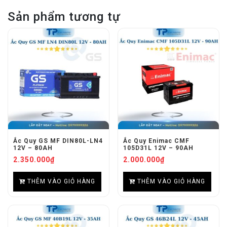
Sản phẩm tương tự
Ắc Quy GS MF DIN80L-LN4
Ắc Quy Enimac CMF
12V – 80AH
105D31L 12V – 90AH
2.350.000
₫
2.000.000
₫
THÊM VÀO GIỎ HÀNG
THÊM VÀO GIỎ HÀNG