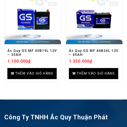
Ắc Quy GS MF 40B19L 12V
Ắc Quy GS MF 46B24L 12V
– 35AH
– 45AH
1.100.000
₫
1.350.000
₫
THÊM VÀO GIỎ HÀNG
THÊM VÀO GIỎ HÀNG
Công Ty TNHH Ắc Quy Thuận Phát