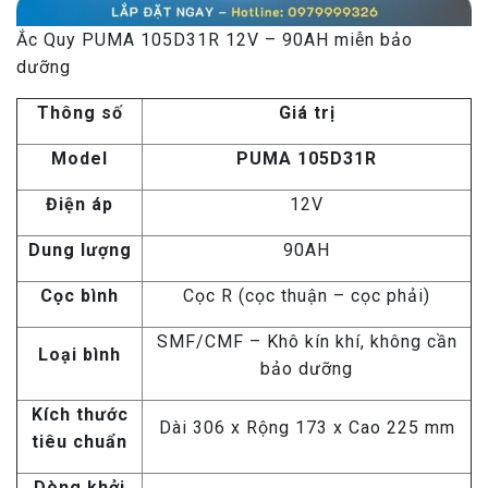
Ắc Quy PUMA 105D31R 12V – 90AH miễn bảo
dưỡng
Thông số
Giá trị
Model
PUMA 105D31R
Điện áp
12V
Dung lượng
90AH
Cọc bình
Cọc R (cọc thuận – cọc phải)
SMF/CMF – Khô kín khí, không cần
Loại bình
bảo dưỡng
Kích thước
Dài 306 x Rộng 173 x Cao 225 mm
tiêu chuẩn
Dòng khởi