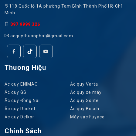
118 Quốc lộ 1A phường Tam Bình Thành Phố Hồ Chí
Minh
097 9999 326
acquythuanphat@gmail.com
Thương Hiệu
Ắc quy ENIMAC
Ắc quy Varta
Ắc quy GS
Ắc quy xe máy
Ắc quy Đồng Nai
Ắc quy Solite
Ắc quy Rocket
Ắc quy Bosch
Ắc quy Delkor
Máy sạc Fuyaco
Chính Sách