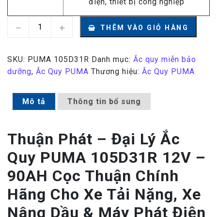
điện, thiết bị công nghiệp
Ắc Quy PUMA 105D31R 12V – 90AH số lượng
THÊM VÀO GIỎ HÀNG
SKU:
PUMA 105D31R
Danh mục:
Ắc quy miễn bảo
dưỡng
,
Ắc Quy PUMA
Thương hiệu:
Ắc Quy PUMA
Mô tả
Thông tin bổ sung
Thuận Phát – Đại Lý Ắc
Quy PUMA 105D31R 12V –
90AH Cọc Thuận Chính
Hãng Cho Xe Tải Nặng, Xe
Nâng Dầu & Máy Phát Điện