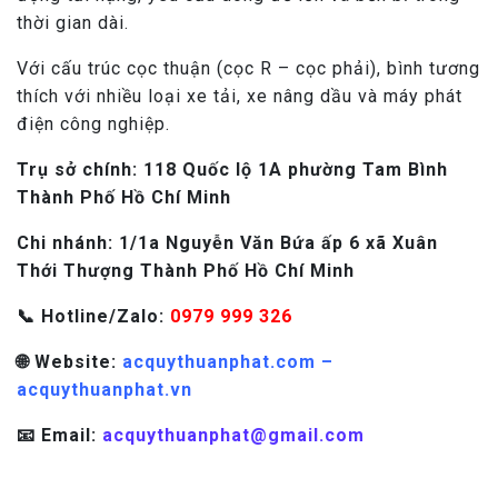
thời gian dài.
Với cấu trúc cọc thuận (cọc R – cọc phải), bình tương
thích với nhiều loại xe tải, xe nâng dầu và máy phát
điện công nghiệp.
Tr
ụ
s
ở
chính: 118 Qu
ố
c l
ộ
1A ph
ườ
ng Tam Bình
Thành Ph
ố
H
ồ
Chí Minh
Chi nhánh: 1/1a Nguy
ễ
n V
ă
n B
ứ
a
ấ
p 6 xã Xuân
Th
ớ
i Th
ượ
ng Thành Ph
ố
H
ồ
Chí Minh
📞 Hotline/Zalo:
0979 999 326
🌐 Website:
acquythuanphat.com –
acquythuanphat.vn
📧 Email:
acquythuanphat@gmail.com