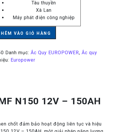
Tàu thuyền
Xà Lan
Máy phát điện công nghiệp
er CMF N150 12V - 150AH số lượng
THÊM VÀO GIỎ HÀNG
50
Danh mục:
Ắc Quy EUROPOWER
,
Ắc quy
hiệu:
Europower
 CMF N150 12V – 150AH
then chốt đảm bảo hoạt động liên tục và hiệu
N150 12V – 150AH, một giải pháp năng lượng