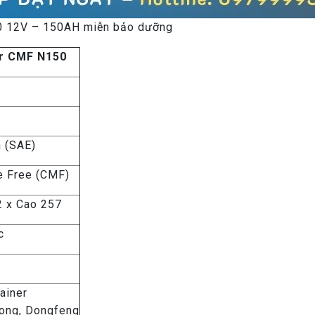
0 12V – 150AH miễn bảo dưỡng
r CMF N150
n (SAE)
e Free (CMF)
2 x Cao 257
c
ainer
ong, Dongfeng