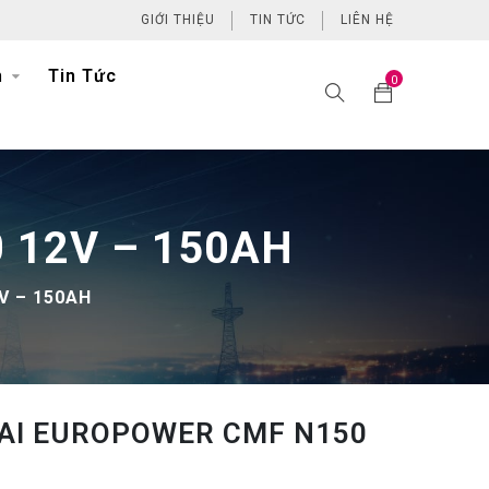
GIỚI THIỆU
TIN TỨC
LIÊN HỆ
h
Tin Tức
0
0 12V – 150AH
V – 150AH
AI EUROPOWER CMF N150