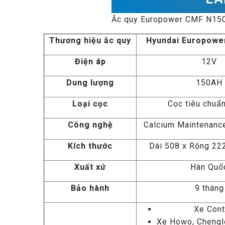
Ắc quy Europower CMF N15
Thương hiệu ắc quy
Hyundai Europowe
Điện áp
12V
Dung lượng
150AH
Loại cọc
Cọc tiêu chuẩ
Công nghệ
Calcium Maintenanc
Kích thước
Dài 508 x Rộng 22
Xuất xứ
Hàn Quố
Bảo hành
9 tháng
Xe Cont
Xe Howo, Chengl