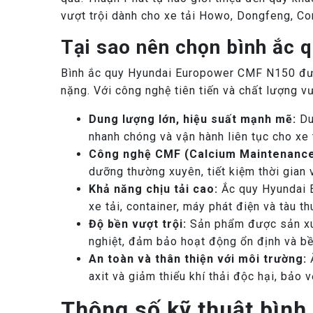
vượt trội dành cho xe tải Howo, Dongfeng, Con
Tại sao nên chọn bình ắc
Bình ắc quy Hyundai Europower CMF N150 được
nặng. Với công nghệ tiên tiến và chất lượng v
Dung lượng lớn, hiệu suất mạnh mẽ:
Du
nhanh chóng và vận hành liên tục cho xe t
Công nghệ CMF (Calcium Maintenance
dưỡng thường xuyên, tiết kiệm thời gian 
Khả năng chịu tải cao:
Ắc quy Hyundai E
xe tải, container, máy phát điện và tàu t
Độ bền vượt trội:
Sản phẩm được sản xuất
nghiệt, đảm bảo hoạt động ổn định và bền
An toàn và thân thiện với môi trường:
Ắ
axit và giảm thiểu khí thải độc hại, bảo
Thông số kỹ thuật bìn