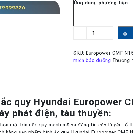
Ứng dụng phương tiện
Ắc quy Hyundai Europow
SKU:
Europower CMF N1
miễn bảo dưỡng
Thương 
nh ắc quy Hyundai Europower
áy phát điện, tàu thuyền:
chọn một bình ắc quy mạnh mẽ và đáng tin cậy là yếu tố 
khách hàng sản phẩm bình ắc quy Hyundai Europower CMF 