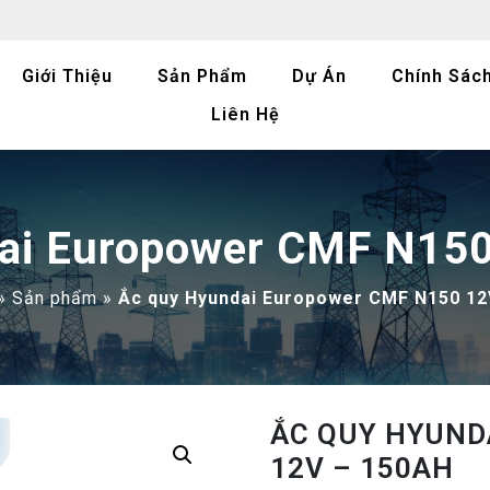
Giới Thiệu
Sản Phẩm
Dự Án
Chính Sác
Liên Hệ
ai Europower CMF N15
»
Sản phẩm
»
Ắc quy Hyundai Europower CMF N150 12
ẮC QUY HYUND
12V – 150AH