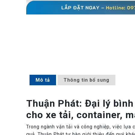
Mô tả
Thông tin bổ sung
Thuận Phát: Đại lý bì
cho xe tải, container, m
Trong ngành vận tải và công nghiệp, việc lựa 
quả. Thuận Phát tự hào giới thiệu đến quý 