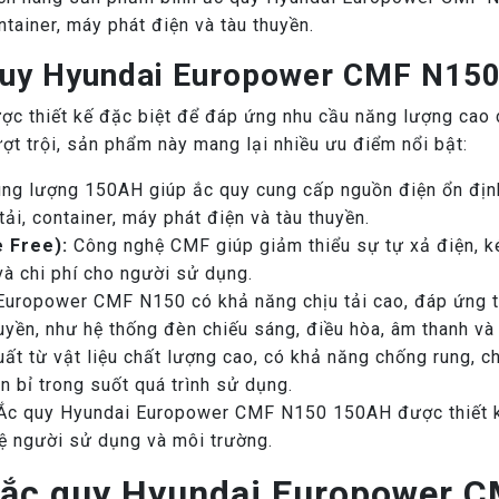
tainer, máy phát điện và tàu thuyền.
 quy Hyundai Europower CMF N15
 thiết kế đặc biệt để đáp ứng nhu cầu năng lượng cao củ
ượt trội, sản phẩm này mang lại nhiều ưu điểm nổi bật:
ng lượng 150AH giúp ắc quy cung cấp nguồn điện ổn địn
ải, container, máy phát điện và tàu thuyền.
 Free):
Công nghệ CMF giúp giảm thiểu sự tự xả điện, ké
và chi phí cho người sử dụng.
uropower CMF N150 có khả năng chịu tải cao, đáp ứng tố
huyền, như hệ thống đèn chiếu sáng, điều hòa, âm thanh và 
 từ vật liệu chất lượng cao, có khả năng chống rung, ch
 bỉ trong suốt quá trình sử dụng.
c quy Hyundai Europower CMF N150 150AH được thiết kế 
 vệ người sử dụng và môi trường.
h ắc quy Hyundai Europower 