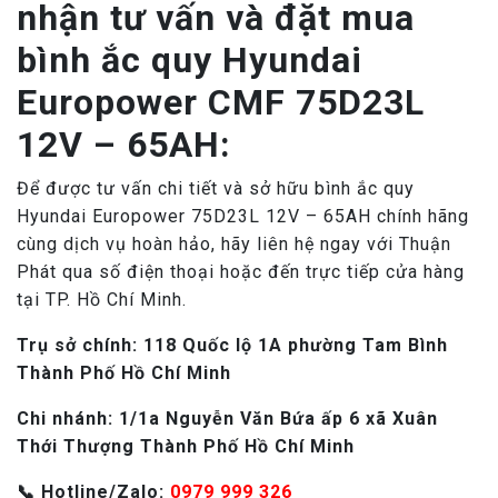
nhận tư vấn và đặt mua
bình ắc quy Hyundai
Europower CMF 75D23L
12V – 65AH:
Để được tư vấn chi tiết và sở hữu bình ắc quy
Hyundai Europower 75D23L 12V – 65AH chính hãng
cùng dịch vụ hoàn hảo, hãy liên hệ ngay với Thuận
Phát qua số điện thoại hoặc đến trực tiếp cửa hàng
tại TP. Hồ Chí Minh.
Tr
ụ
s
ở
chính: 118 Qu
ố
c l
ộ
1A ph
ườ
ng Tam Bình
Thành Ph
ố
H
ồ
Chí Minh
Chi nhánh: 1/1a Nguy
ễ
n V
ă
n B
ứ
a
ấ
p 6 xã Xuân
Th
ớ
i Th
ượ
ng Thành Ph
ố
H
ồ
Chí Minh
📞 Hotline/Zalo:
0979 999 326