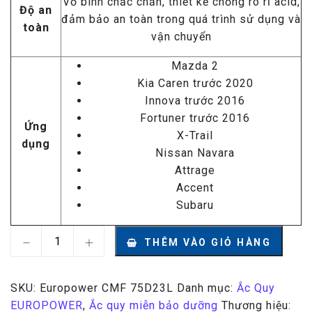
Vỏ bình chắc chắn, thiết kế chống rò rỉ acid,
Độ an
đảm bảo an toàn trong quá trình sử dụng và
toàn
vận chuyển
Mazda 2
Kia Caren trước 2020
Innova trước 2016
Fortuner trước 2016
Ứng
X-Trail
dụng
Nissan Navara
Attrage
Accent
Subaru
Ắc quy Hyundai Europower CMF 75D23L 12V - 65AH s
THÊM VÀO GIỎ HÀNG
SKU:
Europower CMF 75D23L
Danh mục:
Ắc Quy
EUROPOWER
,
Ắc quy miễn bảo dưỡng
Thương hiệu: