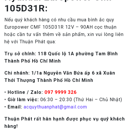
105D31R:
Nếu quý khách hàng có nhu cầu mua bình ắc quy
Europower CMF 105D31R 12V – 90AH cọc thuận
hoặc cần tư vấn thêm về sản phẩm, xin vui lòng liên
hệ với Thuận Phát qua:
Tr
ụ
s
ở
chính: 118 Qu
ố
c l
ộ
1A ph
ườ
ng Tam Bình
Thành Ph
ố
H
ồ
Chí Minh
Chi nhánh: 1/1a Nguy
ễ
n V
ă
n B
ứ
a
ấ
p 6 xã Xuân
Th
ớ
i Th
ượ
ng Thành Ph
ố
H
ồ
Chí Minh
•
Hotline / Zalo:
097 9999 326
•
Giờ làm việc:
06:30 – 20:30 (Thứ Hai – Chủ Nhật)
•
Email:
acquythuanphat@gmail.com
Thuận Phát rất hân hạnh được phục vụ quý khách
hàng!