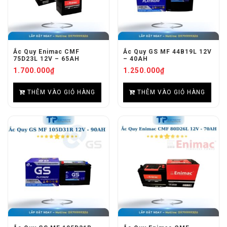
Ắc Quy Enimac CMF
Ắc Quy GS MF 44B19L 12V
75D23L 12V – 65AH
– 40AH
1.700.000
₫
1.250.000
₫
THÊM VÀO GIỎ HÀNG
THÊM VÀO GIỎ HÀNG