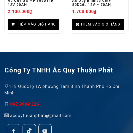
Ắc Quy GS MF 105D31R
Ắc Quy Enimac CMF
12V 90AH
80D26L 12V – 70AH
2.100.000
₫
1.700.000
₫
THÊM VÀO GIỎ HÀNG
THÊM VÀO GIỎ HÀNG
Công Ty TNHH Ắc Quy Thuận Phát
118 Quốc lộ 1A phường Tam Bình Thành Phố Hồ Chí
Minh
097 9999 326
acquythuanphat@gmail.com