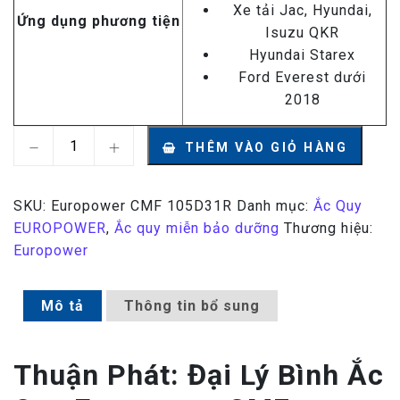
Xe tải Jac, Hyundai,
Ứng dụng phương tiện
Isuzu QKR
Hyundai Starex
Ford Everest dưới
2018
Ắc Quy Europower CMF 105D31R 12V – 90AH số lượn
THÊM VÀO GIỎ HÀNG
SKU:
Europower CMF 105D31R
Danh mục:
Ắc Quy
EUROPOWER
,
Ắc quy miễn bảo dưỡng
Thương hiệu:
Europower
Mô tả
Thông tin bổ sung
Thuận Phát: Đại Lý Bình Ắc