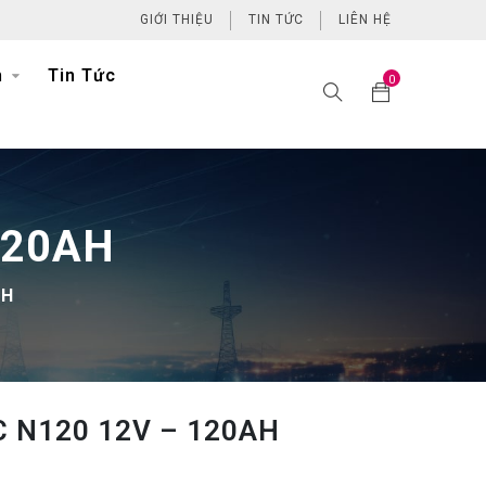
GIỚI THIỆU
TIN TỨC
LIÊN HỆ
h
Tin Tức
0
120AH
AH
 N120 12V – 120AH