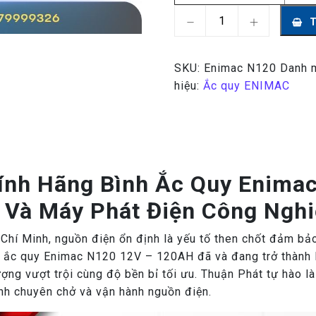
Ắc Quy Enimac N120 12V
SKU:
Enimac N120
Danh 
hiệu:
Ắc quy ENIMAC
hính Hãng Bình Ắc Quy Enim
n Và Máy Phát Điện Công Nghi
Chí Minh, nguồn điện ổn định là yếu tố then chốt đảm bảo
nh ắc quy Enimac N120 12V – 120AH đã và đang trở thành 
ợng vượt trội cùng độ bền bỉ tối ưu. Thuận Phát tự hào l
nh chuyên chở và vận hành nguồn điện.