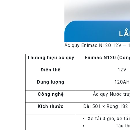
Ắc quy Enimac N120 12V –
Thương hiệu ắc quy
Enimac N120 (Công
Điện thế
12V
Dung lượng
120AH
Công nghệ
Ắc quy Nước tru
Kích thước
Dài 501 x Rộng 182
Xe tải 3 giò, xe t
Tàu t