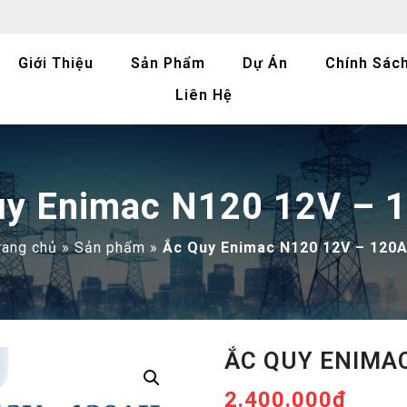
Giới Thiệu
Sản Phẩm
Dự Án
Chính Sác
Liên Hệ
uy Enimac N120 12V – 
rang chủ
»
Sản phẩm
»
Ắc Quy Enimac N120 12V – 120
ẮC QUY ENIMAC
2.400.000
₫