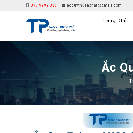
097 9999 326
acquythuanphat@gmail.com
Trang Chủ
Ắc Q
T