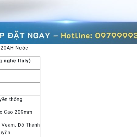
 120AH Nước
 nghệ Italy)
yền thống
 x Cao 209mm
ải Veam, Đô Thành
huyền