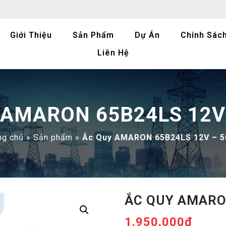
Giới Thiệu
Sản Phẩm
Dự Án
Chính Sác
Liên Hệ
 AMARON 65B24LS 12V
ng chủ
»
Sản phẩm
»
Ắc Quy AMARON 65B24LS 12V – 5
ẮC QUY AMARO
1.950.000
₫