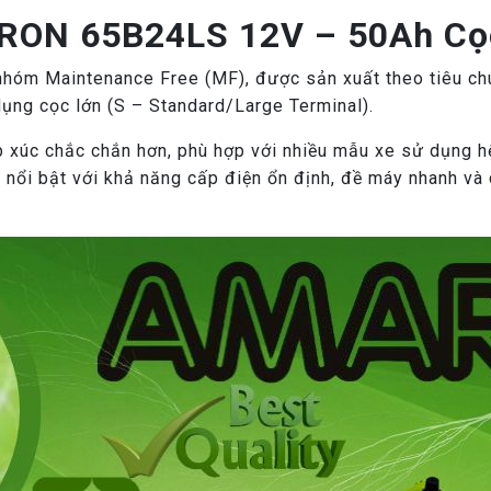
ARON 65B24LS 12V – 50Ah Cọ
óm Maintenance Free (MF), được sản xuất theo tiêu ch
dụng cọc lớn (S – Standard/Large Terminal).
ếp xúc chắc chắn hơn, phù hợp với nhiều mẫu xe sử dụng 
i bật với khả năng cấp điện ổn định, đề máy nhanh và du