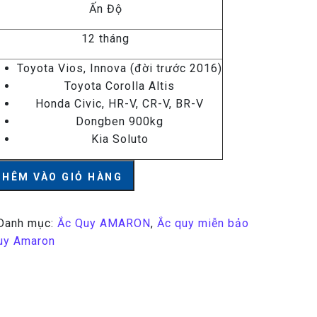
Ấn Độ
12 tháng
Toyota Vios, Innova (đời trước 2016)
Toyota Corolla Altis
Honda Civic, HR-V, CR-V, BR-V
Dongben 900kg
Kia Soluto
 12V – 50Ah số lượng
THÊM VÀO GIỎ HÀNG
Danh mục:
Ắc Quy AMARON
,
Ắc quy miễn bảo
uy Amaron