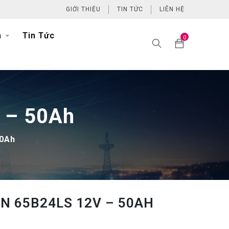
GIỚI THIỆU
TIN TỨC
LIÊN HỆ
h
Tin Tức
0
 – 50Ah
0Ah
N 65B24LS 12V – 50AH