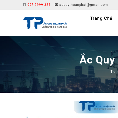
097 9999 326
acquythuanphat@gmail.com
Trang Chủ
Ắc Quy
Tra