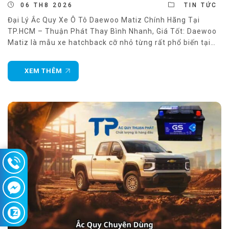
06 TH8 2026
TIN TỨC
Đại Lý Ắc Quy Xe Ô Tô Daewoo Matiz Chính Hãng Tại
TP.HCM – Thuận Phát Thay Bình Nhanh, Giá Tốt: Daewoo
Matiz là mẫu xe hatchback cỡ nhỏ từng rất phổ biến tại
Việt Nam nhờ thiết kế gọn gàng, tiết kiệm nhiên liệu và chi
phí sử dụng thấp. Dù đã ra mắt
XEM THÊM