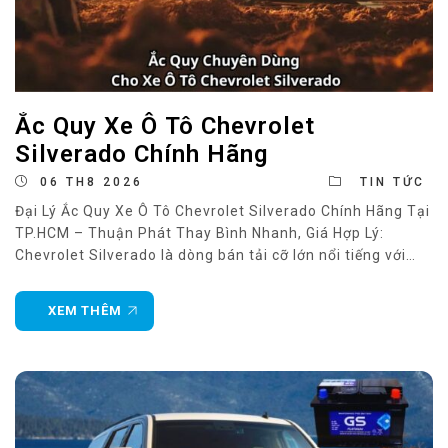
Ắc Quy Xe Ô Tô Chevrolet
Silverado Chính Hãng
06 TH8 2026
TIN TỨC
Đại Lý Ắc Quy Xe Ô Tô Chevrolet Silverado Chính Hãng Tại
TP.HCM – Thuận Phát Thay Bình Nhanh, Giá Hợp Lý:
Chevrolet Silverado là dòng bán tải cỡ lớn nổi tiếng với
khả năng vận hành mạnh mẽ, tải nặng và chinh phục
nhiều điều kiện địa hình khác nhau. Để duy trì hiệu
XEM THÊM