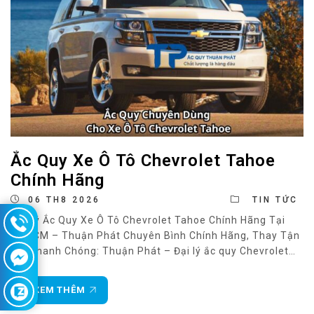
Ắc Quy Xe Ô Tô Chevrolet Tahoe
Chính Hãng
06 TH8 2026
TIN TỨC
Đại Lý Ắc Quy Xe Ô Tô Chevrolet Tahoe Chính Hãng Tại
TP.HCM – Thuận Phát Chuyên Bình Chính Hãng, Thay Tận
Nơi Nhanh Chóng: Thuận Phát – Đại lý ắc quy Chevrolet
Tahoe uy tín tại TP.HCM Chevrolet Tahoe là mẫu SUV cỡ
lớn nổi tiếng của Mỹ, sở hữu động cơ mạnh mẽ,
XEM THÊM