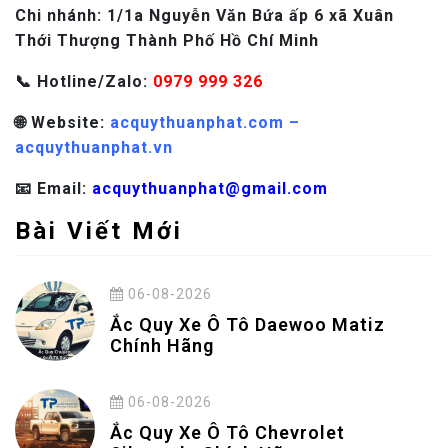
Chi nhánh: 1/1a Nguyễn Văn Bứa ấp 6 xã Xuân
Thới Thượng Thành Phố Hồ Chí Minh
📞 Hotline/Zalo:
0979 999 326
🌐 Website:
acquythuanphat.com –
acquythuanphat.vn
📧 Email:
acquythuanphat@gmail.com
Bài Viết Mới
06-08-2026
Ắc Quy Xe Ô Tô Daewoo Matiz
Chính Hãng
06-08-2026
Ắc Quy Xe Ô Tô Chevrolet