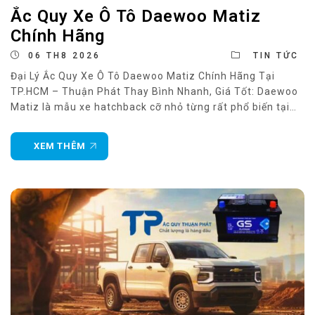
Ắc Quy Xe Ô Tô Daewoo Matiz
Chính Hãng
06 TH8 2026
TIN TỨC
Đại Lý Ắc Quy Xe Ô Tô Daewoo Matiz Chính Hãng Tại
TP.HCM – Thuận Phát Thay Bình Nhanh, Giá Tốt: Daewoo
Matiz là mẫu xe hatchback cỡ nhỏ từng rất phổ biến tại
Việt Nam nhờ thiết kế gọn gàng, tiết kiệm nhiên liệu và chi
phí sử dụng thấp. Dù đã ra mắt
XEM THÊM