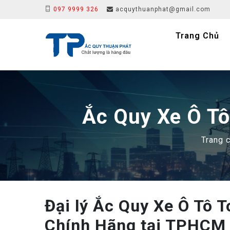
097 9999 326
acquythuanphat@gmail.com
Trang Chủ
Ắc Quy Xe Ô Tô
Trang 
Đại lý Ắc Quy Xe Ô Tô 
Chính Hãng tại TPHCM –