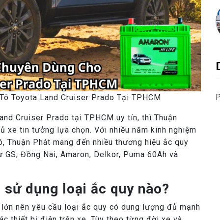
P
Tô Toyota Land Cruiser Prado Tại TPHCM
and Cruiser Prado tại TPHCM uy tín, thì Thuận
ủ xe tin tưởng lựa chọn. Với nhiều năm kinh nghiệm
tô, Thuận Phát mang đến nhiều thương hiệu ắc quy
ư GS, Đồng Nai, Amaron, Delkor, Puma 60Ah và
 sử dụng loại ắc quy nào?
 lớn nên yêu cầu loại ắc quy có dung lượng đủ mạnh
c thiết bị điện trên xe. Tùy theo từng đời xe và