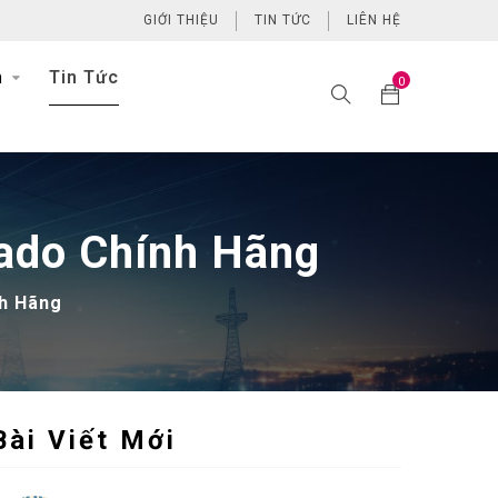
GIỚI THIỆU
TIN TỨC
LIÊN HỆ
h
Tin Tức
0
rado Chính Hãng
nh Hãng
Bài Viết Mới