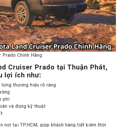
r Prado Chính Hãng
nd Cruiser Prado tại Thuận Phát,
 lợi ích như:
 từng thương hiệu rõ ràng
rường
n phí
oàn và đúng kỹ thuật
ất
n nơi tại TP.HCM, giúp khách hàng tiết kiệm thời