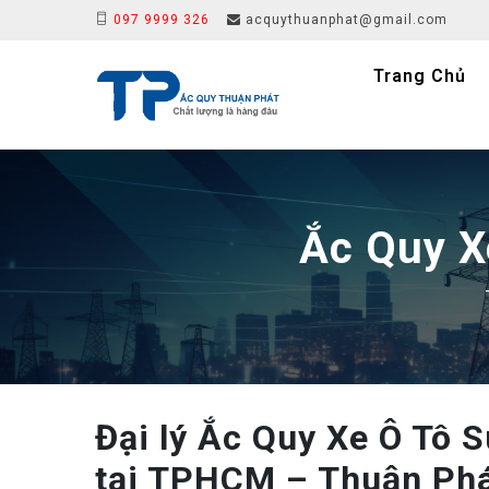
097 9999 326
acquythuanphat@gmail.com
Trang Chủ
Ắc Quy X
Đại lý Ắc Quy Xe Ô Tô 
tại TPHCM – Thuận Phá