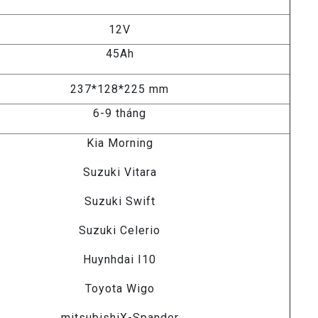
12V
45Ah
237*128*225 mm
6-9 tháng
Kia Morning
Suzuki Vitara
Suzuki Swift
Suzuki Celerio
Huynhdai I10
Toyota Wigo
mitsubishiX-Spander