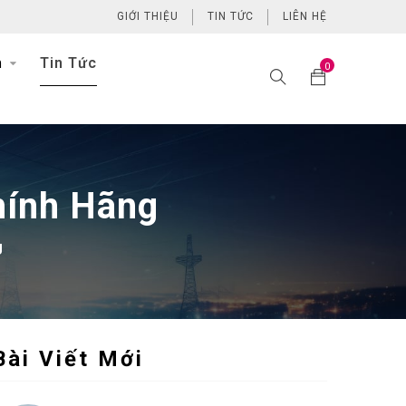
GIỚI THIỆU
TIN TỨC
LIÊN HỆ
h
Tin Tức
0
hính Hãng
g
Bài Viết Mới