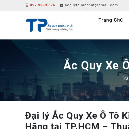
097 9999 326
acquythuanphat@gmail.com
Trang Chủ
Ắc Quy Xe Ô
Tra
Đại lý Ắc Quy Xe Ô Tô 
Hãng tại TP.HCM – Thuậ