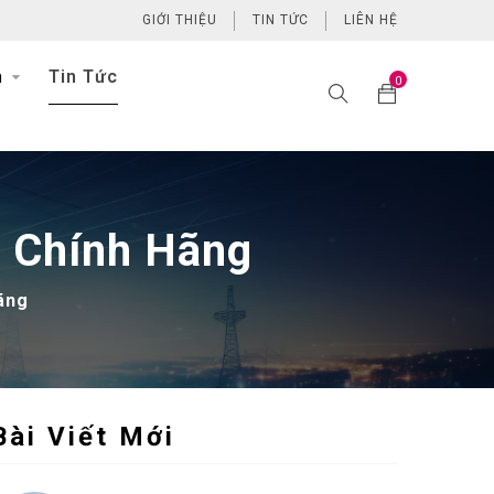
GIỚI THIỆU
TIN TỨC
LIÊN HỆ
h
Tin Tức
0
u Chính Hãng
ãng
Bài Viết Mới