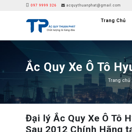
097 9999 326
acquythuanphat@gmail.com
Trang Chủ
Ắc Quy Xe Ô Tô Hy
Trang chủ
Đại lý Ắc Quy Xe Ô Tô 
Sau 2012 Chính Hãng t