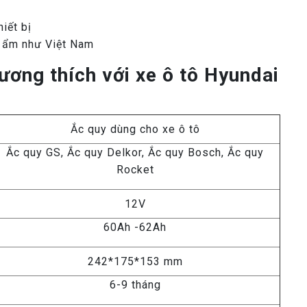
hiết bị
ng ẩm như Việt Nam
ương thích với xe ô tô Hyundai
Ắc quy dùng cho xe ô tô
Ắc quy GS, Ắc quy Delkor, Ắc quy Bosch, Ắc quy
Rocket
12V
60Ah -62Ah
242*175*153 mm
6-9 tháng