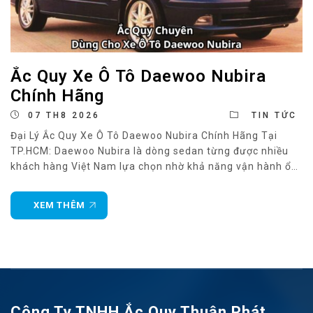
Ắc Quy Xe Ô Tô Daewoo Nubira
Chính Hãng
07 TH8 2026
TIN TỨC
Đại Lý Ắc Quy Xe Ô Tô Daewoo Nubira Chính Hãng Tại
TP.HCM: Daewoo Nubira là dòng sedan từng được nhiều
khách hàng Việt Nam lựa chọn nhờ khả năng vận hành ổn
định, chi phí sử dụng hợp lý và động cơ bền bỉ. Mặc dù hiện
nay mẫu xe này không còn được
XEM THÊM
Công Ty TNHH Ắc Quy Thuận Phát