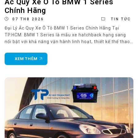
Ắc Quy Xe Ô Tô BMW 1 Series
Chính Hãng
07 TH8 2026
TIN TỨC
Đại Lý Ắc Quy Xe Ô Tô BMW 1 Series Chính Hãng Tại
TP.HCM: BMW 1 Series là mẫu xe hatchback hạng sang
nổi bật với khả năng vận hành linh hoạt, thiết kế thể thao
và nhiều công nghệ điện tử hiện đại. Hệ thống khởi động,
ECU, cảm biến, điều hòa tự động
XEM THÊM