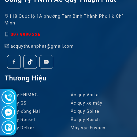
118 Quốc lộ 1A phường Tam Bình Thành Phố Hồ Chí
Minh
097 9999 326
acquythuanphat@gmail.com
Thương Hiệu
Ắc quy ENIMAC
Ắc quy Varta
Ắc quy GS
Ắc quy xe máy
Ắc quy Đồng Nai
Ắc quy Solite
Ắc quy Rocket
Ắc quy Bosch
Ắc quy Delkor
Máy sạc Fuyaco