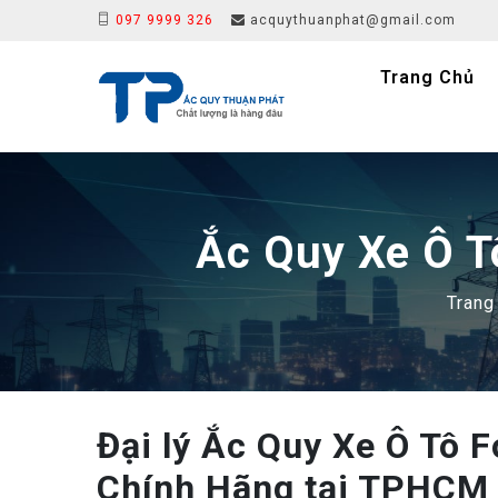
097 9999 326
acquythuanphat@gmail.com
Trang Chủ
Ắc Quy Xe Ô T
Trang
Đại lý Ắc Quy Xe Ô Tô F
Chính Hãng tại TPHCM 