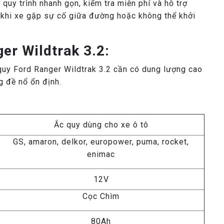
quy trình nhanh gọn, kiểm tra miễn phí và hỗ trợ
h khi xe gặp sự cố giữa đường hoặc không thể khởi
er Wildtrak 3.2:
quy Ford Ranger Wildtrak 3.2 cần có dung lượng cao
 đề nổ ổn định.
Ắc quy dùng cho xe ô tô
GS, amaron, delkor, europower, puma, rocket,
enimac
12V
Cọc Chìm
80Ah