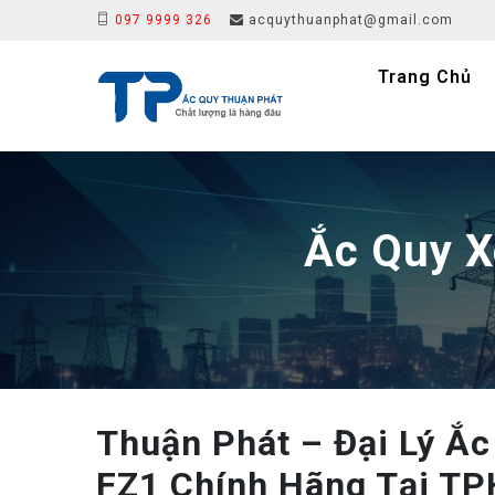
097 9999 326
acquythuanphat@gmail.com
Trang Chủ
Ắc Quy X
Thuận Phát – Đại Lý Ắ
FZ1 Chính Hãng Tại T