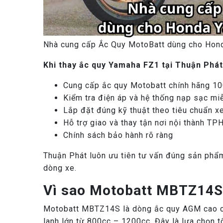
Nhà cung cấp Ắc Quy MotoBatt dùng cho Ho
Khi thay ắc quy Yamaha FZ1 tại Thuận Phát
Cung cấp ắc quy Motobatt chính hãng 1
Kiểm tra điện áp và hệ thống nạp sạc mi
Lắp đặt đúng kỹ thuật theo tiêu chuẩn 
Hỗ trợ giao và thay tận nơi nội thành T
Chính sách bảo hành rõ ràng
Thuận Phát luôn ưu tiên tư vấn đúng sản phẩm
dòng xe.
Vì sao Motobatt MBTZ14S
Motobatt MBTZ14S là dòng ắc quy AGM cao cấp
lanh lớn từ 800cc – 1200cc. Đây là lựa chọn 