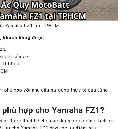
nda Yamaha FZ1 tại TPHCM
, khách hàng được:
00%
ễn phí của xe
xe 1000cc
PHCM
, phù hợp với nhu cầu sử dụng thực tế của từng
 phù hợp cho Yamaha FZ1?
, được thiết kế cho các dòng xe có dung tích xi-
tối ưu cho Yamaha FZ1 nhờ các ưu điểm sau: