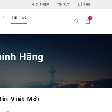
GIỚI THIỆU
TIN TỨC
LIÊN HỆ
h
Tin Tức
0
hính Hãng
Bài Viết Mới