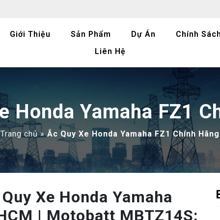
Giới Thiệu
Sản Phẩm
Dự Án
Chính Sác
Liên Hệ
e Honda Yamaha FZ1 C
Trang chủ
»
Ắc Quy Xe Honda Yamaha FZ1 Chính Hãng
c Quy Xe Honda Yamaha
PHCM | Motobatt MBTZ14S: