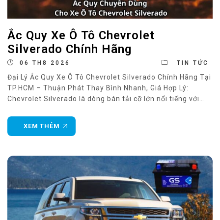
Ắc Quy Xe Ô Tô Chevrolet
Silverado Chính Hãng
06 TH8 2026
TIN TỨC
Đại Lý Ắc Quy Xe Ô Tô Chevrolet Silverado Chính Hãng Tại
TP.HCM – Thuận Phát Thay Bình Nhanh, Giá Hợp Lý:
Chevrolet Silverado là dòng bán tải cỡ lớn nổi tiếng với
khả năng vận hành mạnh mẽ, tải nặng và chinh phục
nhiều điều kiện địa hình khác nhau. Để duy trì hiệu
XEM THÊM