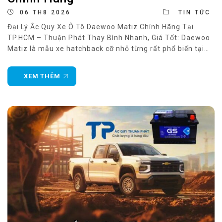
06 TH8 2026
TIN TỨC
Đại Lý Ắc Quy Xe Ô Tô Daewoo Matiz Chính Hãng Tại
TP.HCM – Thuận Phát Thay Bình Nhanh, Giá Tốt: Daewoo
Matiz là mẫu xe hatchback cỡ nhỏ từng rất phổ biến tại
Việt Nam nhờ thiết kế gọn gàng, tiết kiệm nhiên liệu và chi
phí sử dụng thấp. Dù đã ra mắt
XEM THÊM