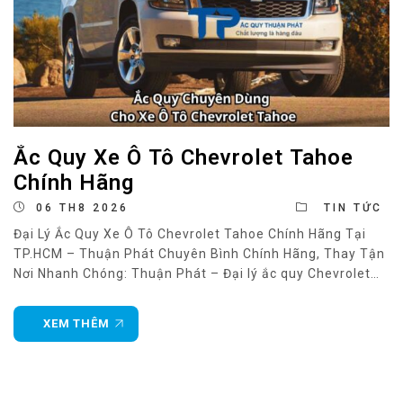
Ắc Quy Xe Ô Tô Chevrolet Tahoe
Chính Hãng
06 TH8 2026
TIN TỨC
Đại Lý Ắc Quy Xe Ô Tô Chevrolet Tahoe Chính Hãng Tại
TP.HCM – Thuận Phát Chuyên Bình Chính Hãng, Thay Tận
Nơi Nhanh Chóng: Thuận Phát – Đại lý ắc quy Chevrolet
Tahoe uy tín tại TP.HCM Chevrolet Tahoe là mẫu SUV cỡ
lớn nổi tiếng của Mỹ, sở hữu động cơ mạnh mẽ,
XEM THÊM