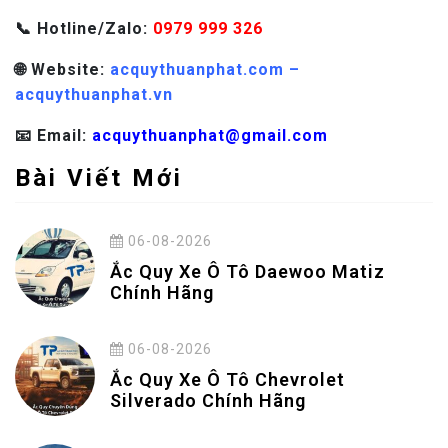
📞 Hotline/Zalo:
0979 999 326
🌐 Website:
acquythuanphat.com –
acquythuanphat.vn
📧 Email:
acquythuanphat@gmail.com
Bài Viết Mới
06-08-2026
Ắc Quy Xe Ô Tô Daewoo Matiz
Chính Hãng
06-08-2026
Ắc Quy Xe Ô Tô Chevrolet
Silverado Chính Hãng