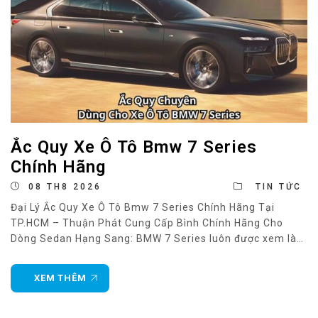
Ắc Quy Xe Ô Tô Bmw 7 Series
Chính Hãng
08 TH8 2026
TIN TỨC
Đại Lý Ắc Quy Xe Ô Tô Bmw 7 Series Chính Hãng Tại
TP.HCM – Thuận Phát Cung Cấp Bình Chính Hãng Cho
Dòng Sedan Hạng Sang: BMW 7 Series luôn được xem là
biểu tượng của sự sang trọng và công nghệ trong phân
khúc sedan hạng sang. Mỗi phiên bản của dòng xe
XEM THÊM