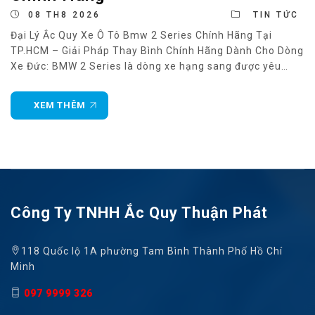
08 TH8 2026
TIN TỨC
Đại Lý Ắc Quy Xe Ô Tô Bmw 2 Series Chính Hãng Tại
TP.HCM – Giải Pháp Thay Bình Chính Hãng Dành Cho Dòng
Xe Đức: BMW 2 Series là dòng xe hạng sang được yêu
thích nhờ thiết kế thể thao, khả năng vận hành linh hoạt
và hệ thống công nghệ hiện đại.
XEM THÊM
Công Ty TNHH Ắc Quy Thuận Phát
118 Quốc lộ 1A phường Tam Bình Thành Phố Hồ Chí
Minh
097 9999 326