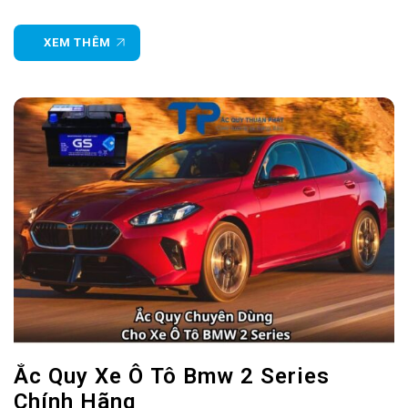
Coupe thanh lịch, BMW 4 Series còn sở hữu hàng loạt
công nghệ hỗ trợ người lái và tiện nghi
XEM THÊM
Ắc Quy Xe Ô Tô Bmw 2 Series
Chính Hãng