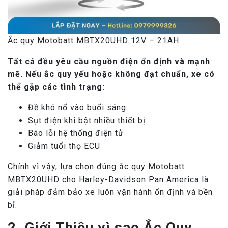
Ắc quy Motobatt MBTX20UHD 12V – 21AH
Tất cả đều yêu cầu nguồn điện ổn định và mạnh
mẽ. Nếu ắc quy yếu hoặc không đạt chuẩn, xe có
thể gặp các tình trạng:
Đề khó nổ vào buổi sáng
Sụt điện khi bật nhiều thiết bị
Báo lỗi hệ thống điện tử
Giảm tuổi thọ ECU
Chính vì vậy, lựa chọn đúng ắc quy Motobatt
MBTX20UHD cho Harley-Davidson Pan America là
giải pháp đảm bảo xe luôn vận hành ổn định và bền
bỉ.
2. Giới Thiệu vì sao Ắc Quy