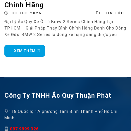
Chính Hãng
08 TH8 2026
TIN TỨC
Đại Lý Ắc Quy Xe Ô Tô Bmw 2 Series Chính Hãng Tại
TP.HCM – Giải Pháp Thay Bình Chính Hãng Dành Cho Dòng
Xe Đức: BMW 2 Series là dòng xe hạng sang được yêu
thích nhờ thiết kế thể thao, khả năng vận hành linh hoạt
và hệ thống công nghệ hiện đại.
XEM THÊM
Công Ty TNHH Ắc Quy Thuận Phát
118 Quốc lộ 1A phường Tam Bình Thành Phố Hồ Chí
Minh
097 9999 326