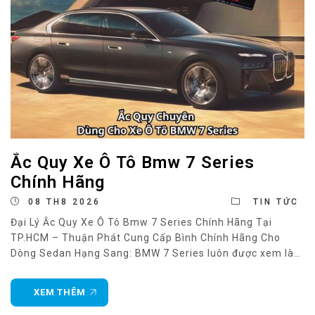
Ắc Quy Xe Ô Tô Bmw 7 Series
Chính Hãng
08 TH8 2026
TIN TỨC
Đại Lý Ắc Quy Xe Ô Tô Bmw 7 Series Chính Hãng Tại
TP.HCM – Thuận Phát Cung Cấp Bình Chính Hãng Cho
Dòng Sedan Hạng Sang: BMW 7 Series luôn được xem là
biểu tượng của sự sang trọng và công nghệ trong phân
khúc sedan hạng sang. Mỗi phiên bản của dòng xe
XEM THÊM