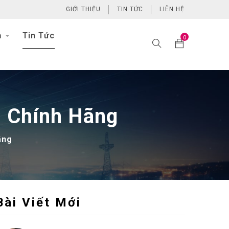
GIỚI THIỆU
TIN TỨC
LIÊN HỆ
h
Tin Tức
0
 Chính Hãng
ãng
Bài Viết Mới