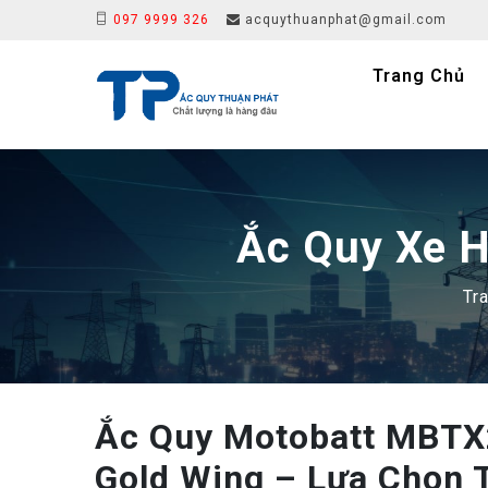
097 9999 326
acquythuanphat@gmail.com
Trang Chủ
Ắc Quy Xe 
Tr
Ắc Quy Motobatt MBT
Gold Wing – Lựa Chọn 