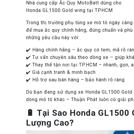
Nhà cung cấp Ắc Quy MotoBatt dùng cho
Honda GL1500 Gold wing tại TPHCM
Trong thị trường phụ tùng xe mô tô ngày càng 
để mua ắc quy chính hãng, đúng chuẩn và phù 
những yêu cầu này với:
✔️ Hàng chính hãng – ắc quy có tem, mã rõ rà
✔️ Tư vấn chuyên sâu theo dòng xe – giúp kh
✔️ Thay thế tận nơi tại TP.HCM – nhanh, gọn, a
✔️ Giá cạnh tranh & minh bạch
✔️ Hỗ trợ sau bán hàng – bảo hành rõ ràng
Dù bạn đang sử dụng xe Honda GL1500 Gold W
dòng mô tô khác – Thuận Phát luôn có giải ph
🔋 Tại Sao Honda GL1500 
Lượng Cao?