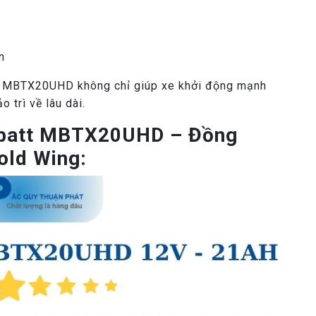
n
tt MBTX20UHD không chỉ giúp xe khởi động mạnh
 trì về lâu dài.
obatt MBTX20UHD – Đồng
old Wing: