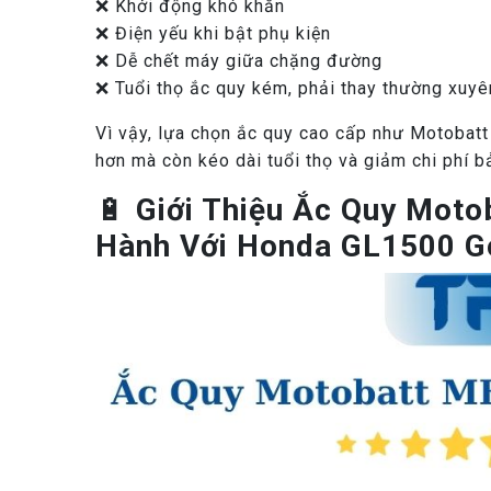
❌ Khởi động khó khăn
❌ Điện yếu khi bật phụ kiện
❌ Dễ chết máy giữa chặng đường
❌ Tuổi thọ ắc quy kém, phải thay thường xuyê
Vì vậy, lựa chọn ắc quy cao cấp như Motoba
hơn mà còn kéo dài tuổi thọ và giảm chi phí bảo
🔋
Giới Thiệu Ắc Quy Mot
Hành Với Honda GL1500 G