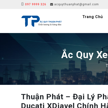
097 9999 326
acquythuanphat@gmail.com
Trang Chủ
Ắc Quy Xe
T
Thuận Phát – Đại Lý P
Ducati XDiavel Chính H