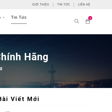
GIỚI THIỆU
TIN TỨC
LIÊN HỆ
h
Tin Tức
0
Chính Hãng
ng
Bài Viết Mới