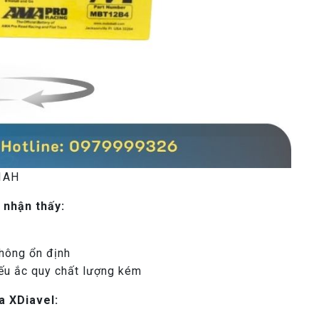
1AH
 nhận thấy:
không ổn định
nếu ắc quy chất lượng kém
a XDiavel: