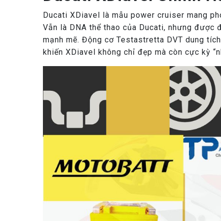
Ducati XDiavel là mẫu power cruiser mang phon
Vẫn là DNA thể thao của Ducati, nhưng được đặ
mạnh mẽ. Động cơ Testastretta DVT dung tích 
khiến XDiavel không chỉ đẹp mà còn cực kỳ “n