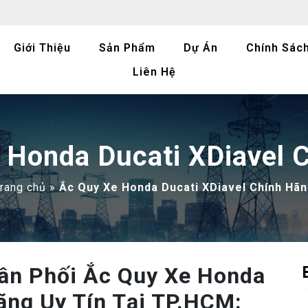
Giới Thiệu
Sản Phẩm
Dự Án
Chính Sác
Liên Hệ
 Honda Ducati XDiavel 
rang chủ
»
Ắc Quy Xe Honda Ducati XDiavel Chính Hã
hân Phối Ắc Quy Xe Honda
ãng Uy Tín Tại TP.HCM: