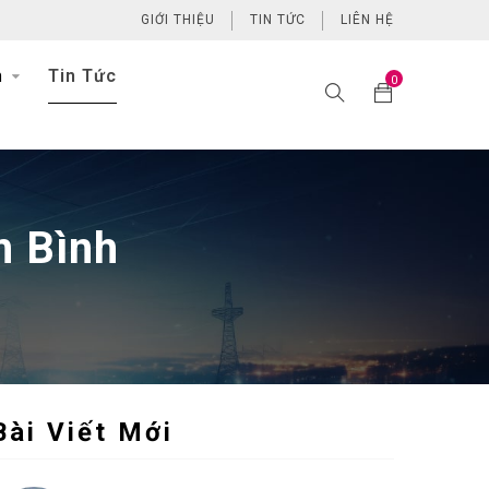
GIỚI THIỆU
TIN TỨC
LIÊN HỆ
h
Tin Tức
0
m Bình
Bài Viết Mới