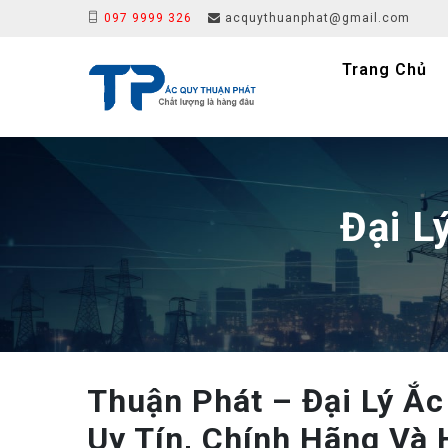
097 9999 326
acquythuanphat@gmail.com
Trang Chủ
Đại L
Thuận Phát – Đại Lý Ắ
Uy Tín, Chính Hãng Và